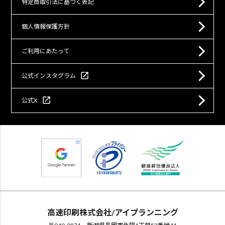
特定商取引法に基づく表記
個人情報保護方針
ご利用にあたって
open_in_new
公式インスタグラム
open_in_new
公式X
高速印刷株式会社/アイプランニング