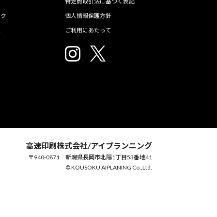
特定商取引法に基づく表記
ック
個人情報保護方針
像
ご利用にあたって
ジ
高速印刷株式会社/アイプランニング
〒940-0871 新潟県長岡市北陽1丁目53番地41
© KOUSOKU AIPLANING Co.,Ltd.