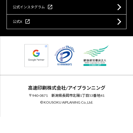
open_in_new
公式インスタグラム
open_in_new
公式X
高速印刷株式会社/アイプランニング
〒940-0871 新潟県長岡市北陽1丁目53番地41
© KOUSOKU AIPLANING Co.,Ltd.