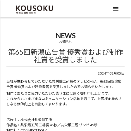
menu
NEWS
お知らせ
第65回新潟広告賞 優秀賞および制作
社賞を受賞しました
2024年03月05日
当社が携わらせていただいた共栄鍛工所様のテレビCMが、第65回新潟広
告賞 優秀賞および制作者賞を受賞しましたのでお知らせいたします。
制作にあたりご協力いただいた皆さまには厚く御礼申し上げます。
これからもさまざまなコミュニケーション活動を通じて、お客様企業のさ
らなる価値向上を目指してまいります。
広告主：株式会社共栄鍛工所
作品名：共栄鍛工所 工場長 45秒／共栄鍛工所 ゾンビ 45秒
制作社：CONNECT FOLK