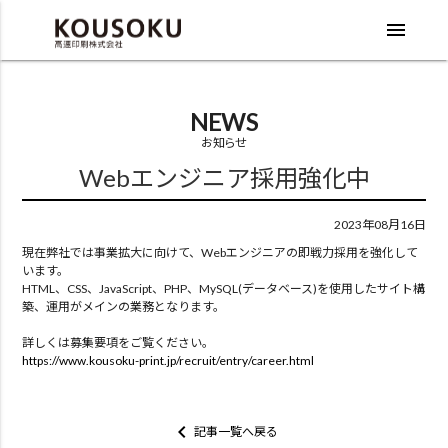
menu
NEWS
お知らせ
Webエンジニア採用強化中
2023年08月16日
現在弊社では事業拡大に向けて、Webエンジニアの即戦力採用を強化して
います。
HTML、CSS、JavaScript、PHP、MySQL(データベース)を使用したサイト構
築、運用がメインの業務となります。
詳しくは募集要項をご覧ください。
https://www.kousoku-print.jp/recruit/entry/career.html
keyboard_arrow_left
記事一覧へ戻る