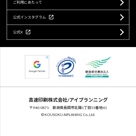
ご利用にあたって
open_in_new
公式インスタグラム
open_in_new
公式X
高速印刷株式会社/アイプランニング
〒940-0871 新潟県長岡市北陽1丁目53番地41
© KOUSOKU AIPLANING Co.,Ltd.